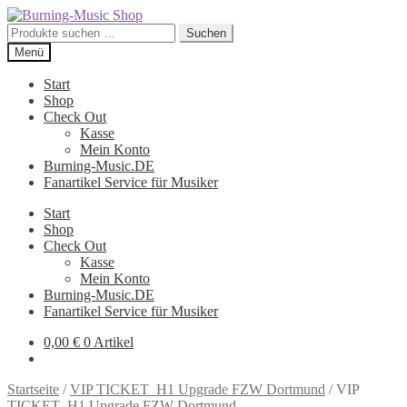
Zur
Zum
Navigation
Inhalt
Suche
Suchen
springen
springen
nach:
Menü
Start
Shop
Check Out
Kasse
Mein Konto
Burning-Music.DE
Fanartikel Service für Musiker
Start
Shop
Check Out
Kasse
Mein Konto
Burning-Music.DE
Fanartikel Service für Musiker
0,00
€
0 Artikel
Startseite
/
VIP TICKET_H1 Upgrade FZW Dortmund
/
VIP
TICKET_H1 Upgrade FZW Dortmund