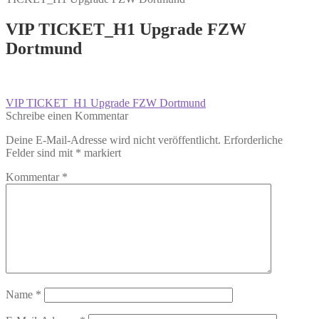
VIP TICKET_H1 Upgrade FZW
Dortmund
Beitragsnavigation
Vorheriger
VIP TICKET_H1 Upgrade FZW Dortmund
Beitrag:
Schreibe einen Kommentar
Deine E-Mail-Adresse wird nicht veröffentlicht.
Erforderliche
Felder sind mit
*
markiert
Kommentar
*
Name
*