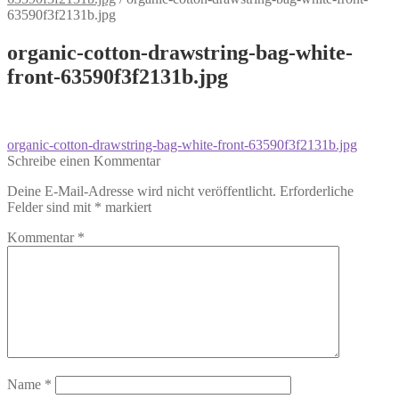
63590f3f2131b.jpg
organic-cotton-drawstring-bag-white-
front-63590f3f2131b.jpg
Beitragsnavigation
Vorheriger
organic-cotton-drawstring-bag-white-front-63590f3f2131b.jpg
Beitrag:
Schreibe einen Kommentar
Deine E-Mail-Adresse wird nicht veröffentlicht.
Erforderliche
Felder sind mit
*
markiert
Kommentar
*
Name
*