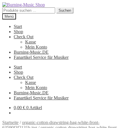
Zur
Zum
Navigation
Inhalt
Suche
Suchen
springen
springen
nach:
Menü
Start
Shop
Check Out
Kasse
Mein Konto
Burning-Music.DE
Fanartikel Service für Musiker
Start
Shop
Check Out
Kasse
Mein Konto
Burning-Music.DE
Fanartikel Service für Musiker
0,00
€
0 Artikel
Startseite
/
organic-cotton-drawstring-bag-white-front-
63590f3f2131b.jpg
/
organic-cotton-drawstring-bag-white-front-