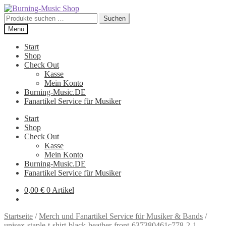
Zur
Zum
Navigation
Inhalt
Suche
Suchen
springen
springen
nach:
Menü
Start
Shop
Check Out
Kasse
Mein Konto
Burning-Music.DE
Fanartikel Service für Musiker
Start
Shop
Check Out
Kasse
Mein Konto
Burning-Music.DE
Fanartikel Service für Musiker
0,00
€
0 Artikel
Startseite
/
Merch und Fanartikel Service für Musiker & Bands
/
unisex-staple-t-shirt-black-heather-front-637380461c778-2-1