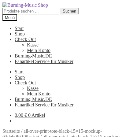
Zur
Zum
Navigation
Inhalt
Suche
Suchen
springen
springen
nach:
Menü
Start
Shop
Check Out
Kasse
Mein Konto
Burning-Music.DE
Fanartikel Service für Musiker
Start
Shop
Check Out
Kasse
Mein Konto
Burning-Music.DE
Fanartikel Service für Musiker
0,00
€
0 Artikel
Startseite
/
all-over-print-tote-black-15×15-mockup-
63de60f62f8bc.jpg
/
all-over-print-tote-black-15×15-mockup-