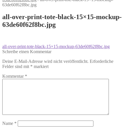
63de60f62f8bc.jpg
all-over-print-tote-black-15×15-mockup-
63de60f62f8bc.jpg
Beitragsnavigation
Vorheriger
all-over-print-tote-black-15×15-mockup-63de60f62f8bc.jpg
Beitrag:
Schreibe einen Kommentar
Deine E-Mail-Adresse wird nicht veröffentlicht.
Erforderliche
Felder sind mit
*
markiert
Kommentar
*
Name
*