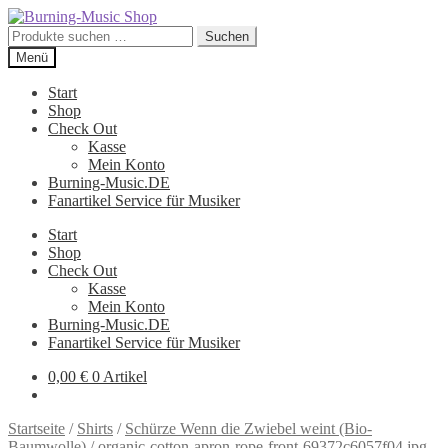
Zur
Zum
Navigation
Inhalt
Suche
Suchen
springen
springen
nach:
Menü
Start
Shop
Check Out
Kasse
Mein Konto
Burning-Music.DE
Fanartikel Service für Musiker
Start
Shop
Check Out
Kasse
Mein Konto
Burning-Music.DE
Fanartikel Service für Musiker
0,00
€
0 Artikel
Startseite
/
Shirts
/
Schürze Wenn die Zwiebel weint (Bio-
Baumwolle)
/
organic-cotton-apron-rope-front-69372c6057f04.jpg