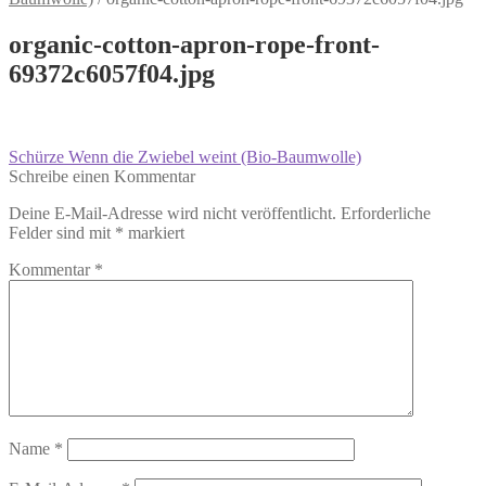
organic-cotton-apron-rope-front-
69372c6057f04.jpg
Beitragsnavigation
Vorheriger
Schürze Wenn die Zwiebel weint (Bio-Baumwolle)
Beitrag:
Schreibe einen Kommentar
Deine E-Mail-Adresse wird nicht veröffentlicht.
Erforderliche
Felder sind mit
*
markiert
Kommentar
*
Name
*