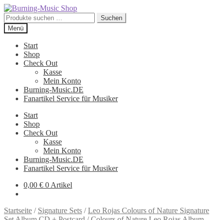
Zur
Zum
Navigation
Inhalt
Suche
Suchen
springen
springen
nach:
Menü
Start
Shop
Check Out
Kasse
Mein Konto
Burning-Music.DE
Fanartikel Service für Musiker
Start
Shop
Check Out
Kasse
Mein Konto
Burning-Music.DE
Fanartikel Service für Musiker
0,00
€
0 Artikel
Startseite
/
Signature Sets
/
Leo Rojas Colours of Nature Signature
Set Album CD + Postcard
/
Colours of Nature Leo Rojas Album