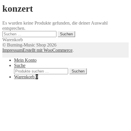
konzert
Es wurden keine Produkte gefunden, die deiner Auswahl
entsprechen.
Suchen
nach:
Warenkorb
© Burning-Music Shop 2026
Impressum
Erstellt mit WooCommerce
.
Mein Konto
Suche
Suche
Suchen
nach:
Warenkorb
0